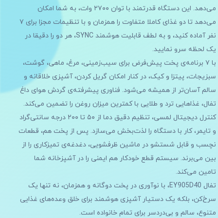
می‌دهد. این دستگاه قدرتمند با توان ۲۷۰۰ وات، به شما امکان
می‌دهد تا دو غذای کاملا متفاوت را همزمان و با تنظیمات مجزا برای ۷
نفر آماده کنید، و به لطف قابلیت هوشمند SYNC، هر دو را دقیقا در
یک لحظه سرو نمایید.
با ۷ برنامه‌ی پخت پیش‌فرض برای سیب‌زمینی، مرغ، ماهی، گوشت،
سبزیجات، پیتزا و کیک، در کنار امکان گریل کردن، آشپزی خلاقانه و
سالم آسان‌تر از همیشه می‌شود. فناوری پیشرفته‌ی گردش هوای داغ
تفال، غذاهایی ترد و طلایی با کمترین میزان روغن را تضمین می‌کند.
کنترل دیجیتال لمسی، تنظیم دقیق دما از ۵۰ تا ۲۰۰ درجه سانتی‌گراد
و تایمر، کار با دستگاه را لذت‌بخش می‌سازد. پس از پخت هم، قطعات
نچسب و قابل شستشو در ماشین ظرفشویی، دغدغه‌ی تمیزکاری را از
بین می‌برند. سیستم قطع خودکار هم ایمنی را در آشپزخانه شما
تامین می‌کند.
تفال EY905D40، با نوآوری در پخت دوگانه و همزمان، نه تنها یک
سرخ‌کن، بلکه یک دستیار آشپزی هوشمند برای خلق وعده‌های غذایی
متنوع، سالم و بی‌دردسر برای تمام خانواده است.