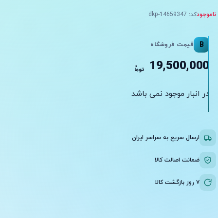
ناموجود
کد: dkp-14659347
B
قیمت فروشگاه
19,500,000
ن
توما
در انبار موجود نمی باشد
ارسال سریع به سراسر ایران
ضمانت اصالت کالا
۷ روز بازگشت کالا