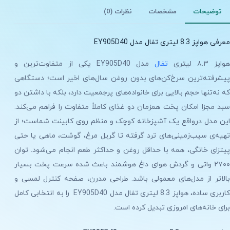
توضیحات
مشخصات
نظرات (0)
معرفی هواپز 8.3 لیتری تفال مدل EY905D40
هواپز ۸.۳ لیتری
تفال
مدل EY905D40 یکی از متفاوت‌ترین و
پیشرفته‌ترین سرخ‌کن‌های بدون روغن سال‌های اخیر است؛ دستگاهی
که نه‌تنها حجم بالایی برای خانواده‌های پرجمعیت دارد، بلکه با داشتن دو
سبد مجزا امکان پخت همزمان دو غذای کاملاً متفاوت را فراهم می‌کند.
این مدل درواقع یک آشپزخانه کوچک و منظم روی کابینت شماست؛ از
تهیه‌ی سیب‌زمینی‌های ترد گرفته تا گریل مرغ، گوشت، ماهی یا حتی
پیتزای خانگی، همه با حداقل روغن و حداکثر طعم انجام می‌شود. توان
۲۷۰۰ واتی و گردش هوای داغ هوشمند باعث شده سرعت پخت بسیار
بالاتر از مدل‌های معمولی باشد. طراحی مدرن، صفحه کنترل لمسی و
کاربری ساده، هواپز 8.3 لیتری تفال مدل EY905D40 را به انتخابی کامل
برای خانه‌های امروزی تبدیل کرده است.