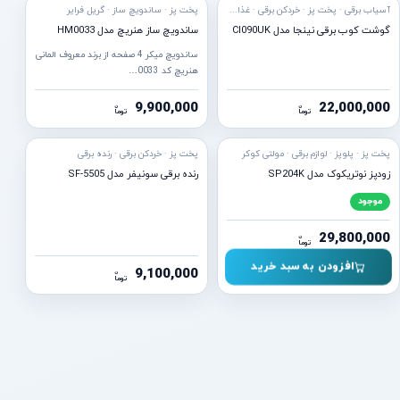
آسیاب برقی · پخت پز · خردکن برقی · غذاساز برقی · گوشت کوب برقی
پخت پز · ساندویچ ساز · گریل فرایر
گوشت کوب برقی نینجا مدل CI090UK
ساندویچ ساز هنریچ مدل HM0033
ساندویچ میکر 4 صفحه از برند معروف المانی
هنریچ کد 0033…
9,900,000
22,000,000
ن
ن
توما
توما
ه ارسال
پخت پز · پلوپز · لوازم برقی · مولتی کوکر
پخت پز · خردکن برقی · رنده برقی
زودپز نوتریکوک مدل SP204K
رنده برقی سونیفر مدل SF-5505
موجود
29,800,000
ن
توما
افزودن به سبد خرید
9,100,000
ن
توما