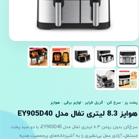
پخت پز · سرخ کن · گریل فرایر · لوازم برقی · هواپز
هواپز 8.3 لیتری تفال مدل EY905D40
سرخ‌کن بدون روغن ۸.۳ لیتری تفال مدل EY905D40، با دو سبد پخت
مستقل، آزادی عمل بی‌نظیری را به آشپزخانه‌های پرجمعیت هدیه