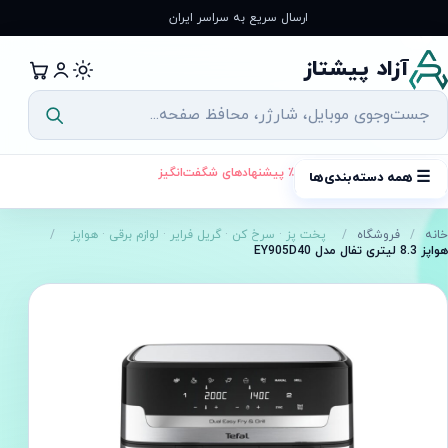
رش
ارسال سریع به سراسر ایران
ه
حتوا
آزاد پیشتاز
٪ پیشنهادهای شگفت‌انگیز
☰
همه دسته‌بندی‌ها
خانه
/
فروشگاه
/
پخت پز
·
سرخ کن
·
گریل فرایر
·
لوازم برقی
·
هواپز
/
هواپز 8.3 لیتری تفال مدل EY905D40