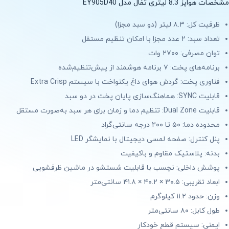
مشخصات هواپز 8.3 لیتری تفال مدل EY905D40
ظرفیت کل: ۸.۳ لیتر (دو سبد مجزا)
تعداد سبد: ۲ عدد مجزا با امکان تنظیم مستقل
توان مصرفی: ۲۷۰۰ وات
برنامه‌های پخت: ۷ برنامه هوشمند از پیش‌تنظیم‌شده
فناوری پخت: گردش هوای داغ یکنواخت با سیستم Extra Crisp
قابلیت SYNC: هماهنگ‌سازی پایان پخت در دو سبد
قابلیت Dual Zone: تنظیم دما و زمان برای هر سبد به‌صورت مستقل
محدوده دما: ۵۰ تا ۲۰۰ درجه سانتی‌گراد
پنل کنترل: صفحه لمسی دیجیتال با نمایشگر LED
بدنه: پلاستیک مقاوم و باکیفیت
پوشش داخلی: نچسب با قابلیت شستشو در ماشین ظرفشویی
ابعاد تقریبی: ۳۰.۵ × ۴۰.۲ × ۴۱.۸ سانتی‌متر
وزن: حدود ۱۱.۲ کیلوگرم
طول کابل: ۸۰ سانتی‌متر
ایمنی: سیستم قطع خودکار