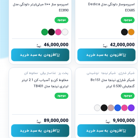
اسپرسوساز دلونگی مدل Dedica
اسپرسو ساز ۱۱۰۰ میلی‌لیتر دلونگی مدل
EC890
EC685
موجود
موجود
46,000,000
42,000,000
ن
ن
توما
توما
افزودن به سبد خرید
افزودن به سبد خرید
ه ارسال
آماده ارسال
شیکر شارژی · شیکر نینجا · نوشیدنی
پخت پز · غذاساز برقی · مخلوط کن
شیکر شارژی نینجا مدل Bc151
مخلوط کن و آسیاب کن 2.1 لیتر
گنجایش 0.530 لیتر
لیتری نینجا مدل TB401
موجود
موجود
89,000,000
9,900,000
ن
ن
توما
توما
افزودن به سبد خرید
افزودن به سبد خرید
ه ارسال
آماده ارسال