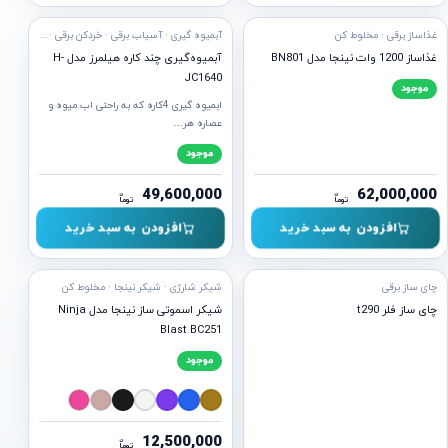
غذاساز برقی · مخلوط کن
آبمیوه گیری · آسیاب برقی · خردکن برقی · لوازم برقی · مخلوط کن · نوشیدنی
غذاساز 1200 وات نینجا مدل BN801
آبمیوه‌گیری چند کاره هیلمرز مدل H-
JC1640
موجود
ابمیوه گیری 4کاره که به راحتی اب میوه و
عصاره هر…
موجود
49,600,000
62,000,000
ن
ن
توما
توما
افزودن به سبد خرید
افزودن به سبد خرید
آماده ارسال
چای ساز برقی
شیکر شارژی · شیکر نینجا · مخلوط کن
چای ساز فلر t290
شیکر اسموتی ساز نینجا مدل Ninja
Blast BC251
موجود
12,500,000
ن
توما