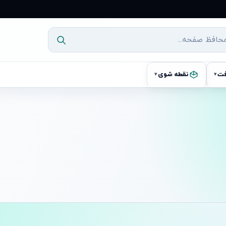
فت
نقطه شوی
▾
▾