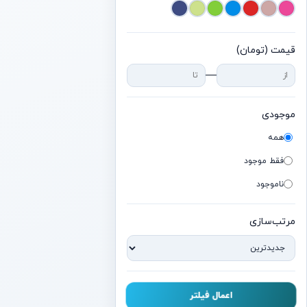
گوگل
گرین لاین
قیمت (تومان)
—
هایلو
هوکو
موجودی
آنر
همه
هواوی
فقط موجود
جی‌بی‌ال
ناموجود
لنوو
مرتب‌سازی
لاجیتک
مایکروسافت
نیلکین
اعمال فیلتر
نوکیا