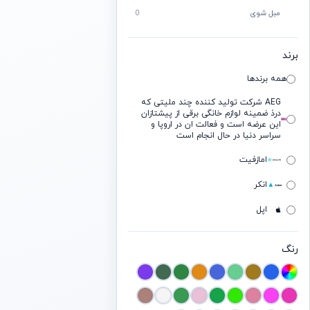
مبل شوی
0
برند
همه برندها
AEG شرکت تولید کننده چند ملیتی که
درذ ضمینه لوازم خانگی برقی از پیشتازان
این عرضه است و فعالت ان در اروپا و
سراسر دنیا در حال انجام است
امازفیت
انکر
اپل
ایسوس
رنگ
بیسوس
بیتس
بوز