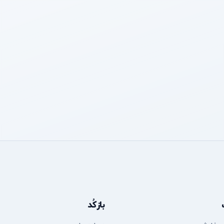
بازکُد