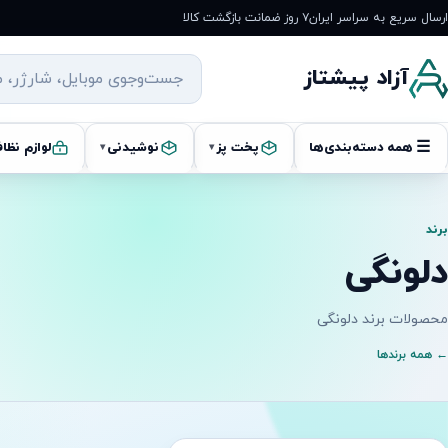
رش
ارسال سریع به سراسر ایران
۷ روز ضمانت بازگشت کالا
ه
حتوا
آزاد پیشتاز
☰
همه دسته‌بندی‌ها
پخت پز
نوشیدنی
لوازم نظا
▾
▾
برند
دلونگی
محصولات برند دلونگی
← همه برندها