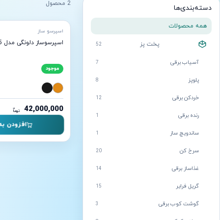
2 محصول
دسته‌بندی‌ها
آماده ارسال
همه محصولات
اسپرسو ساز
اسپرسوساز دلونگی مدل Dedica EC685
پخت پز
52
آسیاب برقی
7
موجود
پلوپز
8
خردکن برقی
12
42,000,000
ن
توما
رنده برقی
1
افزودن به
ساندویچ ساز
1
سرخ کن
20
غذاساز برقی
14
گریل فرایر
15
گوشت کوب برقی
3