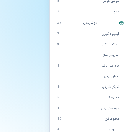
مولتی کوکر
8
هواپز
26
نوشیدنی
36
آبمیوه گیری
7
ابمرکبات گیر
3
اسپرسو ساز
6
چای ساز برقی
2
سماور برقی
0
شیکر شارژی
14
عصاره گیر
5
فوم ساز برقی
4
مخلوط کن
20
نسپرسو
3