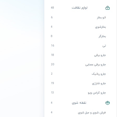
لوازم نظافت
48
اتو بخار
6
بخارشوی
4
بخارگر
8
تی
16
جارو برقی
18
جارو برقی عصایی
20
جارو رباتیک
2
جارو شارژی
19
جارو کراس ویو
13
نقطه شوی
4
فرش شوی و مبل شوی
4