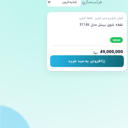
مرتب‌سازی:
ده ارسال
فرش شوی و مبل شوی · نقطه شوی
نقطه شوی بیسل مدل 3114z
موجود
49,000,000
ن
توما
افزودن به سبد خرید