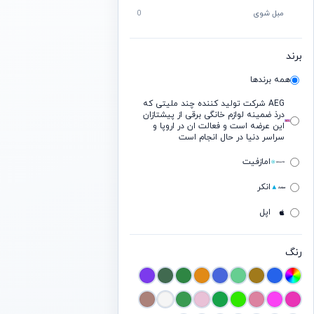
مبل شوی
0
برند
همه برندها
AEG شرکت تولید کننده چند ملیتی که
درذ ضمینه لوازم خانگی برقی از پیشتازان
این عرضه است و فعالت ان در اروپا و
سراسر دنیا در حال انجام است
امازفیت
انکر
اپل
ایسوس
رنگ
بیسوس
بیتس
بوز