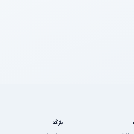
بازکُد