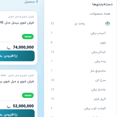
4 محصول
دسته‌بندی‌ها
آماده ارسال
همه محصولات
فرش شوی و مبل شوی
فرش شوی بیسل مدل 2889E
پخت پز
52
آسیاب برقی
7
موجود
پلوپز
8
74,000,000
ن
توما
خردکن برقی
12
افزودن به
رنده برقی
1
آماده ارسال
ساندویچ ساز
1
فرش شوی و مبل شوی · نقطه
سرخ کن
20
فرش شوی و مبل شوی بیسل م
غذاساز برقی
14
موجود
گریل فرایر
15
52,000,000
ن
توما
گوشت کوب برقی
3
افزودن به