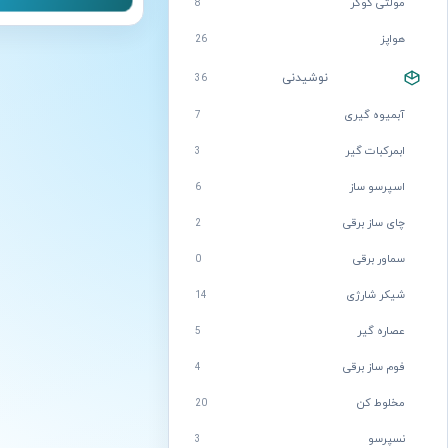
مولتی کوکر
8
هواپز
26
نوشیدنی
36
آبمیوه گیری
7
ابمرکبات گیر
3
اسپرسو ساز
6
چای ساز برقی
2
سماور برقی
0
شیکر شارژی
14
عصاره گیر
5
فوم ساز برقی
4
مخلوط کن
20
نسپرسو
3