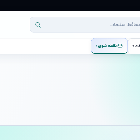
نقطه شوی
فت
▾
▾