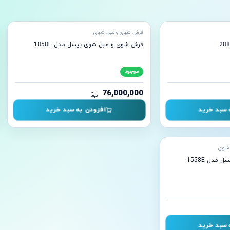
آماده ارسال
آما
فرش شوی و مبل شوی
فرش شوی و مبل شوی بیسل مدل 1858E
موجود
76,000,000
ن
توما
 سبد خرید
افزودن به سبد خرید
 شوی
دل 1558E
 سبد خرید