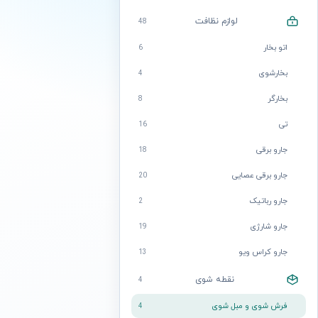
لوازم نظافت
48
اتو بخار
6
بخارشوی
4
بخارگر
8
تی
16
جارو برقی
18
جارو برقی عصایی
20
جارو رباتیک
2
جارو شارژی
19
جارو کراس ویو
13
نقطه شوی
4
فرش شوی و مبل شوی
4