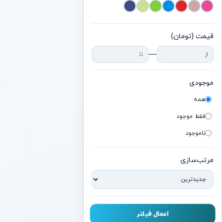
گوگل
گرین لاین
قیمت (تومان)
—
هایلو
هوکو
موجودی
آنر
همه
هواوی
فقط موجود
جی‌بی‌ال
ناموجود
لنوو
مرتب‌سازی
لاجیتک
مایکروسافت
نیلکین
اعمال فیلتر
نوکیا