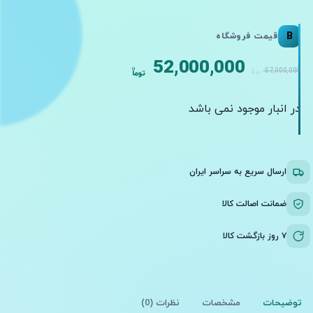
B
قیمت فروشگاه
قیمت
قیمت
52,000,000
ن
57,000,000
ن
توما
توما
اصلی:
فعلی:
52,000,000 تومان.
57,000,000 تومان
در انبار موجود نمی باشد
بود.
ارسال سریع به سراسر ایران
ضمانت اصالت کالا
۷ روز بازگشت کالا
توضیحات
مشخصات
نظرات (0)