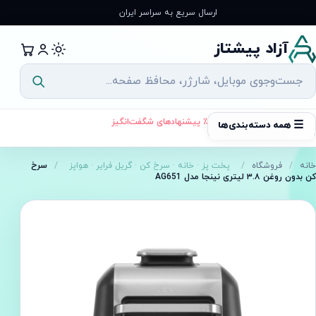
رش
ارسال سریع به سراسر ایران
ه
حتوا
آزاد پیشتاز
٪ پیشنهادهای شگفت‌انگیز
☰
همه دسته‌بندی‌ها
خانه
/
فروشگاه
/
پخت پز
·
خانه
·
سرخ کن
·
گریل فرایر
·
هواپز
/
سرخ
کن بدون روغن ۳.۸ لیتری نینجا مدل AG651