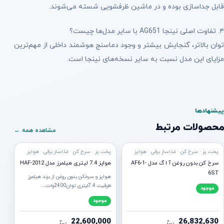
قابل جداسازی بوده و در ماشین ظرفشویی شسته می‌شوند.
۴. تفاوت اصلی نینجا AG651 با سایر مدل‌ها چیست؟
توان بالاتر، گنجایش بیشتر و وجود دماسنج هوشمند داخلی از مهم‌ترین
مزایای این مدل نسبت به سایر نسخه‌های نینجا است.
پیشنهادها
محصولات مرتبط
مشاهده همه ←
ه ارسال
آماده ارسال
پخت پز · سرخ کن · غذاساز برقی · هواپز
پخت پز · سرخ کن · غذاساز برقی · هواپز
سرخ کن بدون روغن آ ا گ مدل AF6-1-
هواپز 7.4 لیتری هیلمرز مدل HAF-2012
6ST
هواپز و سرخکن بدون روغن از برند هیلمرز
ظرفیت 7.4لیتری توان2400وات…
موجود
موجود
22,600,000
26,832,630
ن
ن
توما
توما