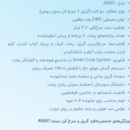
مدل: AG651
نوع عملکرد: دو کاره (گریل + سرخ کن بدون روغن)
توان مصرفی: 2460 وات واقعی
ظرفیت سبد سرخ‌کن: ۳.۸ لیتر
تعداد برنامه‌های پخت: ۷ برنامه از پیش تنظیم‌شده
قابلیت‌ها: سرخ‌کردن، گریل، پخت کیک و پیتزا، کباب کردن، گرم
کردن مجدد، پخت آرام و خشک‌کردن
فناوری: Smart Cook System با دماسنج هوشمند و کاوشگر پخت
سیستم گردش هوای داغ با کاهش تا ۹۵٪ مصرف روغن
صفحه گریل چدنی و صفحه تخت جداشونده
نمایشگر دیجیتال با هشدار صوتی پایان پخت
قابلیت شستشو در ماشین ظرفشویی
ابعاد مناسب برای خانواده ۴–۶ نفره
طراحی ضد لغزش و بدنه مقاوم در برابر حرارت
ویژگی‌های منحصربه‌فرد گریل و سرخ کن نینجا AG651