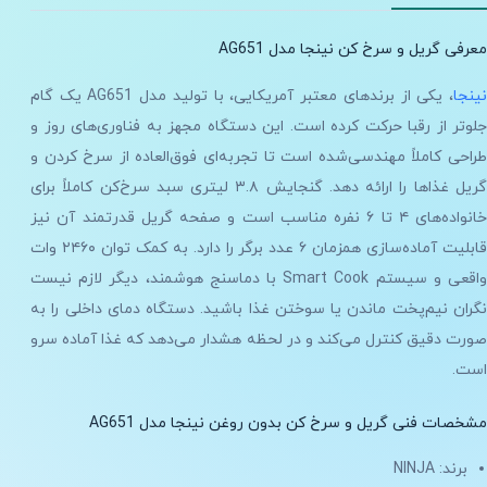
معرفی گریل و سرخ کن نینجا مدل AG651
ینجا
، یکی از برندهای معتبر آمریکایی، با تولید مدل AG651 یک گام
جلوتر از رقبا حرکت کرده است. این دستگاه مجهز به فناوری‌های روز و
طراحی کاملاً مهندسی‌شده است تا تجربه‌ای فوق‌العاده از سرخ کردن و
گریل غذاها را ارائه دهد. گنجایش ۳.۸ لیتری سبد سرخ‌کن کاملاً برای
خانواده‌های ۴ تا ۶ نفره مناسب است و صفحه گریل قدرتمند آن نیز
قابلیت آماده‌سازی همزمان ۶ عدد برگر را دارد. به کمک توان ۲۴۶۰ وات
واقعی و سیستم Smart Cook با دماسنج هوشمند، دیگر لازم نیست
نگران نیم‌پخت ماندن یا سوختن غذا باشید. دستگاه دمای داخلی را به
صورت دقیق کنترل می‌کند و در لحظه هشدار می‌دهد که غذا آماده سرو
است.
مشخصات فنی گریل و سرخ کن بدون روغن نینجا مدل AG651
برند: NINJA