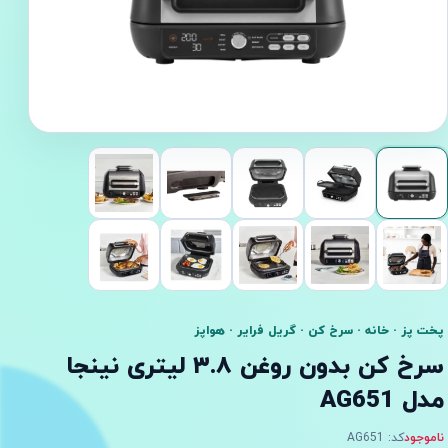
پخت پز · خانه · سرخ کن · گریل فرایر · هواپز
سرخ کن بدون روغن ۳.۸ لیتری نینجا
مدل AG651
ناموجود
کد: AG651