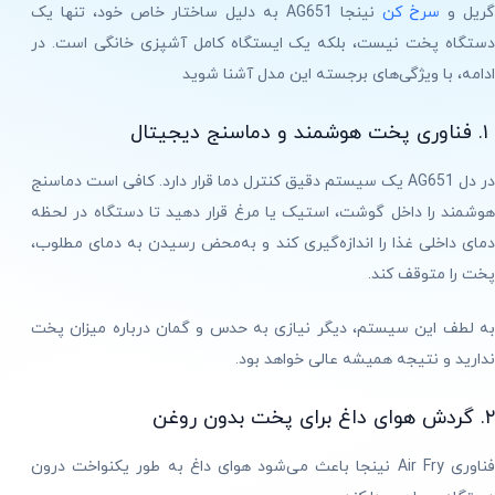
ریل و
سرخ کن
نینجا AG651 به دلیل ساختار خاص خود، تنها یک
دستگاه پخت نیست، بلکه یک ایستگاه کامل آشپزی خانگی است. در
ادامه، با ویژگی‌های برجسته این مدل آشنا شوید
۱. فناوری پخت هوشمند و دماسنج دیجیتال
در دل AG651 یک سیستم دقیق کنترل دما قرار دارد. کافی است دماسنج
هوشمند را داخل گوشت، استیک یا مرغ قرار دهید تا دستگاه در لحظه
دمای داخلی غذا را اندازه‌گیری کند و به‌محض رسیدن به دمای مطلوب،
پخت را متوقف کند.
به لطف این سیستم، دیگر نیازی به حدس و گمان درباره میزان پخت
ندارید و نتیجه همیشه عالی خواهد بود.
۲. گردش هوای داغ برای پخت بدون روغن
فناوری Air Fry نینجا باعث می‌شود هوای داغ به طور یکنواخت درون