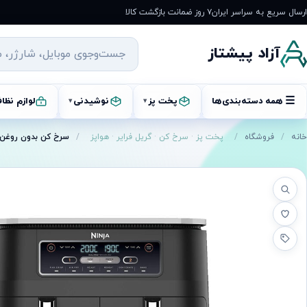
رش
ارسال سریع به سراسر ایران
۷ روز ضمانت بازگشت کالا
ه
حتوا
آزاد پیشتاز
☰
همه دسته‌بندی‌ها
پخت پز
نوشیدنی
لوازم نظا
▾
▾
خانه
/
فروشگاه
/
پخت پز
·
سرخ کن
·
گریل فرایر
·
هواپز
/
سرخ کن بدون روغن نینج