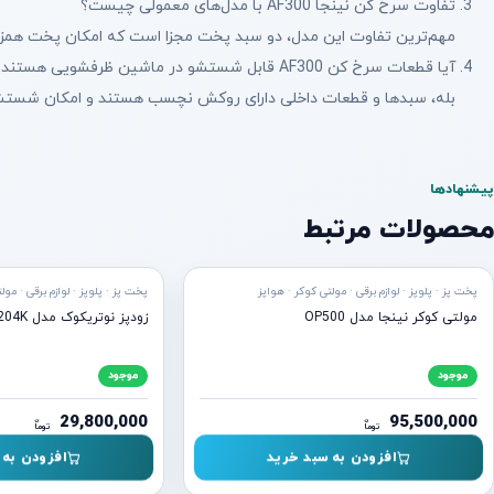
تفاوت سرخ کن نینجا AF300 با مدل‌های معمولی چیست؟
مهم‌ترین تفاوت این مدل، دو سبد پخت مجزا است که امکان پخت همزمان
آیا قطعات سرخ کن AF300 قابل شستشو در ماشین ظرفشویی هستند؟
بله، سبدها و قطعات داخلی دارای روکش نچسب هستند و امکان شستشو د
پیشنهادها
محصولات مرتبط
ه ارسال
آماده ارسال
پخت پز · پلوپز · لوازم برقی · مولتی کوکر · هواپز
پخت پز · پلوپز · لوازم برقی · مول
مولتی کوکر نینجا مدل OP500
زودپز نوتریکوک مدل SP204K
موجود
موجود
29,800,000
95,500,000
ن
ن
توما
توما
افزودن به سبد خرید
افزودن به 