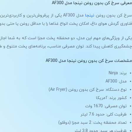
معرفی سرخ کن بدون روغن نینجا مدل AF300
رخ کن بدون روغن
نینجا
فناوری گردش هوای داغ، امکان پخت انواع غذاها را با حداقل روغن یا حتی بد
یکی از ویژگی‌های مهم این مدل، دو محفظه پخت مجزا است که به شما اجازه
چشمگیری کاهش پیدا کند. توان مصرفی مناسب، برنامه‌های پخت متنوع و طراحی مدرن از دیگر عواملی هستند که س
مشخصات سرخ کن بدون روغن نینجا مدل AF300
برند: Ninja
مدل: AF300
نوع دستگاه: سرخ کن بدون روغن (Air Fryer)
کشور برند: آمریکا
توان مصرفی: 1670 وات
ظرفیت کلی: حدود 7.6 لیتر
تعداد محفظه پخت: 2 سبد مجزا (دوقلو)
ظرفیت هر سبد: حدود 3.8 لیتر