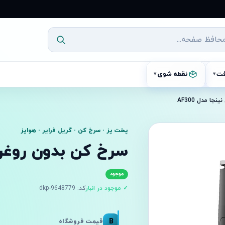
فت
نقطه شوی
▾
▾
ا مدل AF300
پخت پز · سرخ کن · گریل فرایر · هواپز
سرخ کن بدون روغن نین
موجود
✓ موجود در انبار
کد: dkp-9648779
B
قیمت فروشگاه