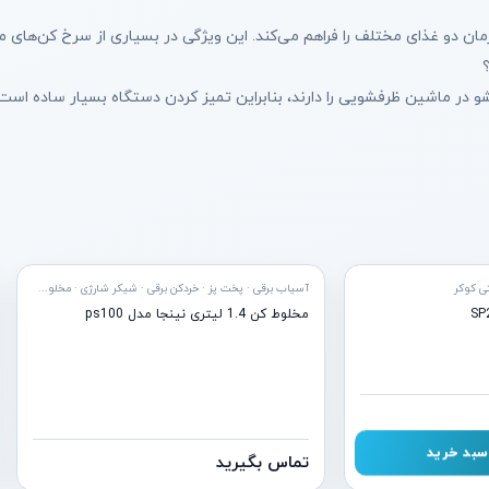
 دو غذای مختلف را فراهم می‌کند. این ویژگی در بسیاری از سرخ کن‌های مع
ر ماشین ظرفشویی را دارند، بنابراین تمیز کردن دستگاه بسیار ساده است.
تی کوکر
آسیاب برقی · پخت پز · خردکن برقی · شیکر شارژی · مخلوط کن · نوشیدنی
مخلوط کن 1.4 لیتری نینجا مدل ps100
سبد خرید
تماس بگیرید