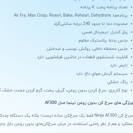
تعداد برنامه پخت: 6 برنامه
برنامه‌ها: Air Fry، Max Crisp، Roast، Bake، Reheat، Dehydrate
محدوده دما: تا حدود 240 درجه سانتی‌گراد
پنل کنترل: دیجیتال لمسی
جنس بدنه: پلاستیک مقاوم
جنس محفظه داخلی: روکش نچسب و ضدخش
قابلیت شستشوی قطعات در ماشین ظرفشویی: دارد
تایمر: دارد
سیستم گردش هوای داغ: دارد
رنگ: مشکی
نوع کاربری: سرخ کردن بدون روغن، گریل، پخت، گرم کردن مجدد، خشک ک
ویژگی های سرخ کن بدون روغن نینجا مدل AF300
سرخ کن Ninja AF300 فقط یک سرخ‌کن ساده نیست؛ بلکه یک د
عملکرد و هم از نظر راحتی استفاده، در میان سرخ‌کن‌های بدون روغن بازار جایگ