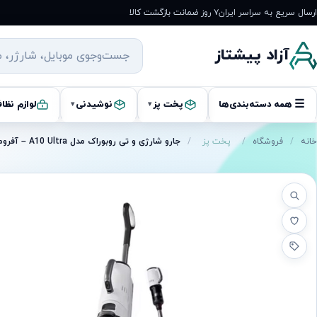
رش
ارسال سریع به سراسر ایران
۷ روز ضمانت بازگشت کالا
ه
حتوا
آزاد پیشتاز
☰
همه دسته‌بندی‌ها
پخت پز
نوشیدنی
لوازم نظا
▾
▾
خانه
/
فروشگاه
/
پخت پز
/
جارو شارژی و تی روبوراک مدل A10 Ultra – آفرومی