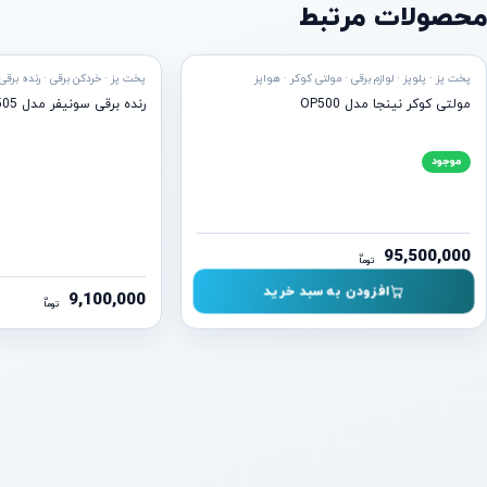
محصولات مرتبط
ه ارسال
پخت پز · پلوپز · لوازم برقی · مولتی کوکر · هواپز
پخت پز · خردکن برقی · رنده برقی
مولتی کوکر نینجا مدل OP500
رنده برقی سونیفر مدل SF-5505
موجود
95,500,000
ن
توما
افزودن به سبد خرید
9,100,000
ن
توما