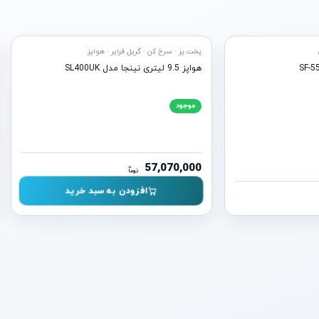
آماده ارسال
آماد
پخت پز · سرخ کن · گریل فرایر · هواپز
هواپز 9.5 لیتری نینجا مدل SL400UK
موجود
57,070,000
ن
توما
افزودن به سبد خرید