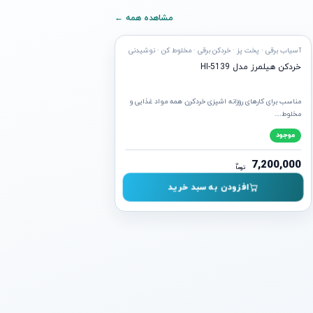
مشاهده همه ←
ه ارسال
آسیاب برقی · پخت پز · خردکن برقی · مخلوط کن · نوشیدنی
خردکن هیلمرز مدل HI-5139
مناسب برای کارهای روزانه اشپزی خردکرن همه مواد غذایی و
مخلوط…
موجود
7,200,000
ن
توما
افزودن به سبد خرید