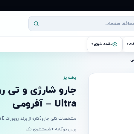
فت
نقطه شوی
▾
▾
پخت پز
Ultra – آفرومی
مشخصات کلی جارو3کاره از برند روبوراک A10 ultra E
برس دوگانه +شستشوی تک