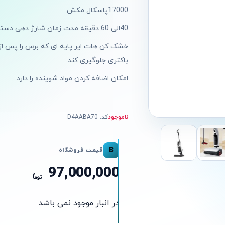
17000پاسکال مکش
40الی 60 دقیقه مدت زمان شارژ دهی دستگاه
خشک کن هات ایر پایه ای که برس را پس 
باکتری جلوگیری کند
امکان اضافه کردن مواد شوینده را دارد
ناموجود
کد: D4AABA70
B
قیمت فروشگاه
97,000,000
ن
توما
در انبار موجود نمی باشد