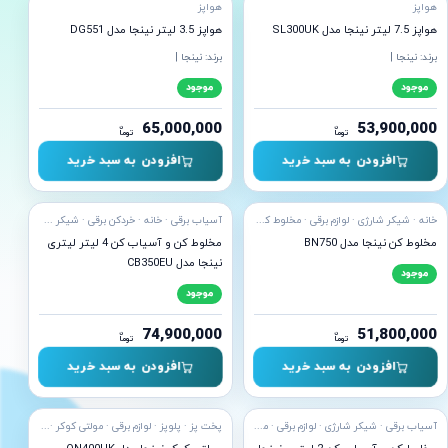
هواپز
هواپز
هواپز 7.5 لیتر نینجا مدل SL300UK
هواپز 3.5 لیتر نینجا مدل DG551
برند: نینجا |
برند: نینجا |
موجود
موجود
65,000,000
53,900,000
ن
ن
توما
توما
افزودن به سبد خرید
افزودن به سبد خرید
ه ارسال
آماده ارسال
خانه · شیکر شارژی · لوازم برقی · مخلوط کن · نوشیدنی
آسیاب برقی · خانه · خردکن برقی · شیکر شارژی · لوازم برقی
مخلوط کن نینجا مدل BN750
مخلوط کن و آسیاب کن 4 لیتر لیتری
نینجا مدل CB350EU
موجود
موجود
74,900,000
51,800,000
ن
ن
توما
توما
افزودن به سبد خرید
افزودن به سبد خرید
آسیاب برقی · شیکر شارژی · لوازم برقی · مخلوط کن · نوشیدنی
پخت پز · پلوپز · لوازم برقی · مولتی کوکر · هواپز