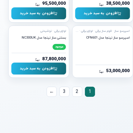
95,500,000
38,500,000
ن
ن
توما
توما
افزودن به سبد خرید
افزودن به سبد خرید
آماده ارسال
اسپرسو ساز · فوم ساز برقی · لوازم برقی · نسپرسو · نوشیدنی
لوازم برقی · نوشیدنی
اسپرسو ساز نینجا مدل CFN601
بستنی ساز نینجا مدل NC300UK
موجود
87,800,000
ن
توما
افزودن به سبد خرید
53,000,000
ن
توما
صفحه‌بندی
←
3
2
1
نوشته‌ها