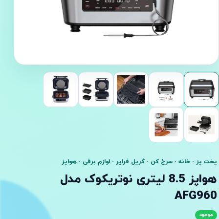
پخت پز · خانه · سرخ کن · گریل فرایر · لوازم برقی · هواپز
هواپز 8.5 لیتری نوتریکوک مدل
AFG960
موجود