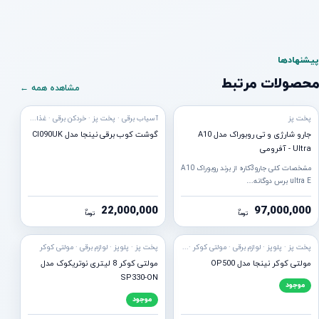
پیشنهادها
محصولات مرتبط
مشاهده همه ←
پخت پز
آسیاب برقی · پخت پز · خردکن برقی · غذاساز برقی · گوشت کوب برقی
جارو شارژی و تی روبوراک مدل A10
گوشت کوب برقی نینجا مدل CI090UK
Ultra - آفرومی
مشخصات کلی جارو3کاره از برند روبوراک A10
ultra E برس دوگانه…
22,000,000
97,000,000
ن
ن
توما
توما
ه ارسال
آماده ارسال
پخت پز · پلوپز · لوازم برقی · مولتی کوکر · هواپز
پخت پز · پلوپز · لوازم برقی · مولتی کوکر
مولتی کوکر نینجا مدل OP500
مولتی‌ کوکر 8 لیتری نوتریکوک مدل
SP330-ON
موجود
موجود