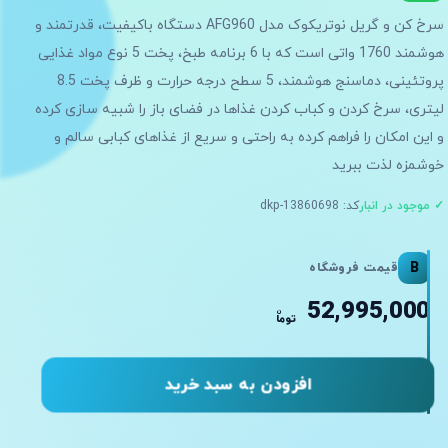
سرخ کن و گریل نوتریکوک مدل AFG960 دستگاه باکیفیت، قدرتمند و
هوشمند 1760 واتی است که با 6 برنامه طبخ، پخت 5 نوع مواد غذایی
پروتئینی، دماسنج هوشمند، 5 سطح درجه حرارت و ظرف پخت 8.5
لیتری، سرخ کردن و کباب کردن غذاها در فضای باز را شبیه سازی کرده
و این امکان را فراهم کرده به راحتی و سریع از غذاهای کبابی سالم و
خوشمزه لذت ببرید
✓ موجود در انبار
کد: dkp-13860698
B
قیمت فروشگاه
52,995,000
ن
توما
افزودن به سبد خرید