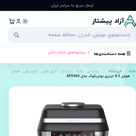
رش
ارسال سریع به سراسر ایران
ه
حتوا
آزاد پیشتاز
٪ پیشنهادهای شگفت‌انگیز
☰
همه دسته‌بندی‌ها
خانه
/
فروشگاه
/
پخت پز
·
خانه
·
سرخ کن
·
گریل فرایر
·
لوازم برقی
·
هواپز
/
هواپز 8.5 لیتری نوتریکوک مدل AFG960