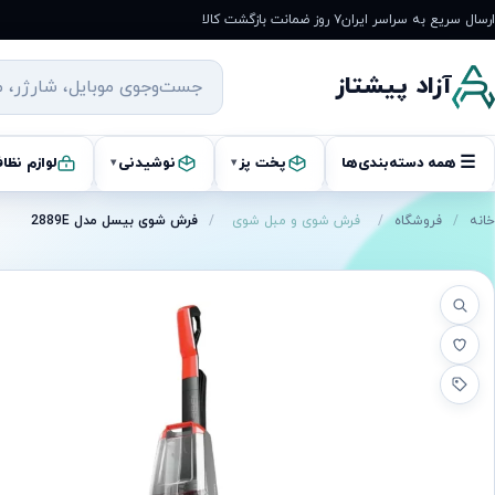
رش
ارسال سریع به سراسر ایران
۷ روز ضمانت بازگشت کالا
ه
حتوا
آزاد پیشتاز
☰
همه دسته‌بندی‌ها
پخت پز
نوشیدنی
لوازم نظا
▾
▾
خانه
/
فروشگاه
/
فرش شوی و مبل شوی
/
فرش شوی بیسل مدل 2889E