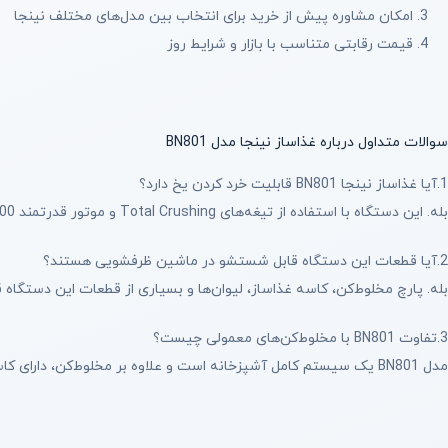
امکان مشاوره پیش از خرید برای انتخاب بین مدل‌های مختلف نینجا
قیمت رقابتی متناسب با بازار و شرایط روز
سوالات متداول درباره غذاساز نینجا مدل BN801
1.آیا غذاساز نینجا BN801 قابلیت خرد کردن یخ دارد؟
بله. این دستگاه با استفاده از تیغه‌های Total Crushing و موتور قدرتمند 1200 وات می‌تواند یخ و مواد منجمد را به‌راحتی خرد کند و برای تهیه اسموتی و نوشیدنی‌های یخی بسیار مناسب است.
2.آیا قطعات این دستگاه قابل شستشو در ماشین ظرفشویی هستند؟
بله. پارچ مخلوط‌کن، کاسه غذاساز، لیوان‌ها و بسیاری از قطعات این دستگاه
3.تفاوت BN801 با مخلوط‌کن‌های معمولی چیست؟
مدل BN801 یک سیستم کامل آشپزخانه است و علاوه بر مخلوط‌کن، دارای کاسه غذاساز، تیغه خمیرزن و لیوان اسموتی است. بنابراین عملکردهای بیشتری نسبت به مخلوط‌کن‌های معمولی ارائه می‌دهد.