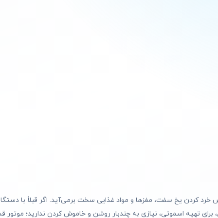
باً ۱۴۰۰ واتی است که به‌راحتی از پس خرد کردن یخ سفت، مغزها و مواد غذایی سخت برمی‌آید. اگر قبلا
، برای تهیه اسموتی، نیازی به چندبار روشن و خاموش کردن ندارید؛ موتور قدرت