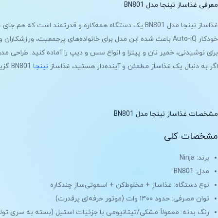
معرفی غذاساز نینجا مدل BN801
برای نوشیدنی، خمیر نان و پیتزا و انواع سس و دیپ را آماده کنید. طراحی مدرن
اگر به دنبال یک غذاساز مطمئن و آینده‌دار هستید، غذاساز
نینجا
BN801 گزینه‌ای است که سال‌ها همراه شما خواهد بود.
مشخصات غذاساز نینجا مدل BN801
مشخصات کلی
برند: Ninja
مدل: BN801
نوع دستگاه: غذاساز + مخلوط‌کن + اسموتی‌ساز چندکاره
توان مصرفی: حدود ۱۴۰۰ وات (موتور حرفه‌ای پرقدرت)
رنگ بدنه: معمولاً مشکی/تیتانیومی با جزئیات استیل (بسته به سری تول