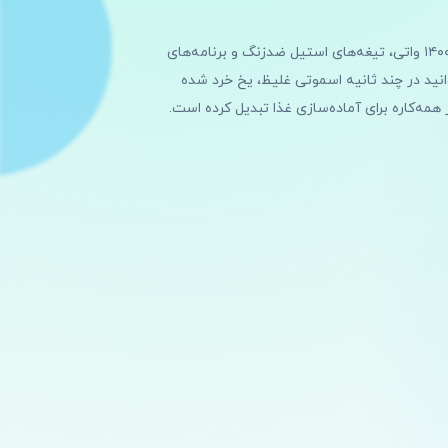
غذاساز نینجا مدل BN801 یک دستگاه همه‌کاره و قدرتمند است که هم جای غذاساز، هم مخلوط‌کن و هم اسموتی‌ساز را در آشپزخانه شما می‌گیرد. موتور ۱۴۰۰ واتی، تیغه‌های استیل ضدزنگ و برنامه‌های
ه این مدل برای خانواده‌های پرجمعیت، ورزشکاران و کسانی که به آشپزی سالم علاقه‌مندند، انتخابی جدی باشد. با BN801 می‌توانید در چند ثانیه اسموتی غلیظ، یخ خرد شده
همه‌کاره برای آماده‌سازی غذا تبدیل کرده است.