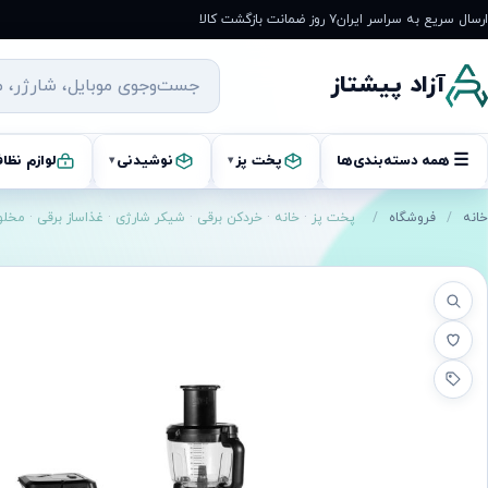
رش
ارسال سریع به سراسر ایران
۷ روز ضمانت بازگشت کالا
ه
حتوا
آزاد پیشتاز
☰
همه دسته‌بندی‌ها
پخت پز
نوشیدنی
لوازم نظا
▾
▾
خانه
/
فروشگاه
/
پخت پز
·
خانه
·
خردکن برقی
·
شیکر شارژی
·
غذاساز برقی
·
مخلو