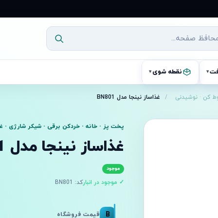
فت
نقطه شوی
▾
▾
ط کن
·
نوشیدنی
/
غذاساز نینجا مدل BN801
پخت پز · خانه · خردکن برقی · شیکر شارژی · غ
غذاساز نینجا مدل BN801
موجود
✓ موجود در انبار
کد: BN801
B
قیمت فروشگاه