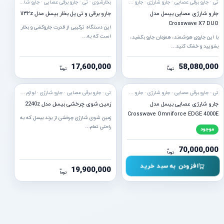
تی · جارو برقی عصایی · جارو شارژی · جارو کراس ویو · فرش شور · لوازم نظافت
بخارشوی · تی · جارو برقی عصایی · جارو شارژی · فرش شور
جارو شارژی عصایی بیسل مدل
جارو برقی و تی یل بخار بیسل مدل ۱۱۳۲z
Crosswave X7 DUO
این دستگاه ترکیبی از قدرت جاروکشی و بخار
است که به…
با این جاروی هوشمند، همزمان جارو بکشید،
بشویید و خشک کنید…
17,600,000
58,080,000
ن
ن
توما
توما
ه ارسال
تی · جارو برقی عصایی · جارو شارژی · جارو کراس ویو · فرش شور · لوازم نظافت
تی · جارو برقی عصایی · جارو شارژی · لوازم نظافت
جارو شارژی عصایی بیسل مدل
زمین شوی چرخشی بیسل مدل 2240z
Crosswave Omniforce EDGE 4000E
زمین شوی شارژی چرخشی از برند بیسل که به
راحتی تمام…
موجود
70,000,000
ن
توما
افزودن به سبد خرید
19,900,000
ن
توما