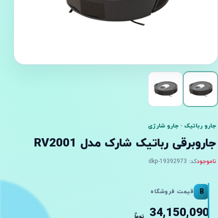
جارو رباتیک · جارو شارژی
جاروبرقی رباتیک شارک مدل RV2001
ناموجود
کد: dkp-19392973
B
قیمت فروشگاه
34,150,090
ن
توما