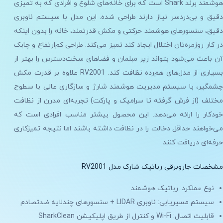
هوشمند برند Shark است که برای خانه‌های شلوغ و افرادی که به تمیزی
دقیق و بی‌دردسر نیاز دارند طراحی شده. این مدل با سیستم ناوبری
دقیق، سنسورهای هوشمند حرکتی و مکش قدرتمند، خانه را بدون اینکه
در کار روزمره‌تان اختلال ایجاد کند تمیز می‌کند. طراحی کم‌ارتفاع و چابک
آن باعث می‌شود بتواند زیر مبلمان و فضاهای سخت‌دسترس را بهتر از
بسیاری از مدل‌های هم‌رده نظافت کند. RV2001 علاوه بر قدرت مکش
چشمگیر، با سیستم مدیریت هوشمند شارژ و سازگاری عالی با سطوح
مختلف (از فرش گرفته تا سرامیک و پارکت) تجربه‌ای مدرن از نظافت
خودکار را ارائه می‌دهد. این محصول بیشتر مناسب افرادی است که
می‌خواهند حداقل دخالت را در نظافت داشته باشند اما نتیجه تمیزکاری
حرفه‌ای دریافت کنند.
مشخصات جاروبرقی رباتیک شارک مدل RV2001
نوع عملکرد: رباتیک هوشمند
سیستم مسیریابی: ناوبری LIDAR + سنسورهای چندلایه ضدتصادم
قابلیت اتصال: Wi-Fi و کنترل از طریق اپلیکیشن SharkClean