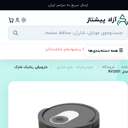
رش
ارسال سریع به سراسر ایران
ه
حتوا
آزاد پیشتاز
٪ پیشنهادهای شگفت‌انگیز
☰
همه دسته‌بندی‌ها
خانه
/
فروشگاه
/
جارو رباتیک
·
جارو شارژی
/
جاروبرقی رباتیک شارک
مدل RV2001