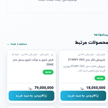
پیشنهادها
محصولات مرتبط
مشاهده همه ←
ه ارسال
آماده ارسال
جارو برقی · جارو برقی عصایی
تی · جارو برقی · جارو برقی عصایی · جارو کراس ویو · فرش شور · لوازم نظافت
جاروبرقی فکر مدل STARKY OKO
فرش شوی و موکت شوی بیسل مدل
2066E
جاروبرقی «فکر» مدل STARKY ÖKO بهترین
گزینه برای کسانی است که…
موجود
موجود
79,000,000
18,050,000
ن
ن
توما
توما
افزودن به سبد خرید
افزودن به سبد خرید
ه ارسال
آماده ارسال