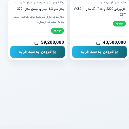
جارو برقی · لوازم برقی
بخارشوی · تی · جارو برقی · فرش شور · لوازم برقی · لوازم نظافت
جاروبرقی 2200 وات آ ا گ مدل VX82-1-
بخار شو 1.3 لیتری بیسل مدل 3791
2ST
بخارشوی ابزاری قدرتمند برای نظافت است
که با استفاده از بخار…
موجود
موجود
59,200,000
43,500,000
ن
ن
توما
توما
افزودن به سبد خرید
افزودن به سبد خرید