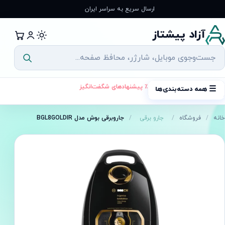
رش
ارسال سریع به سراسر ایران
ه
حتوا
آزاد پیشتاز
٪ پیشنهادهای شگفت‌انگیز
☰
همه دسته‌بندی‌ها
خانه
/
فروشگاه
/
جارو برقی
/
جاروبرقی بوش مدل BGL8GOLDIR