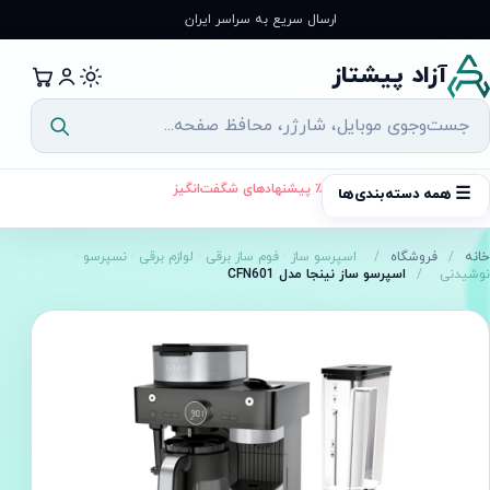
رش
ارسال سریع به سراسر ایران
ه
حتوا
آزاد پیشتاز
٪ پیشنهادهای شگفت‌انگیز
☰
همه دسته‌بندی‌ها
خانه
/
فروشگاه
/
اسپرسو ساز
·
فوم ساز برقی
·
لوازم برقی
·
نسپرسو
·
نوشیدنی
/
اسپرسو ساز نینجا مدل CFN601