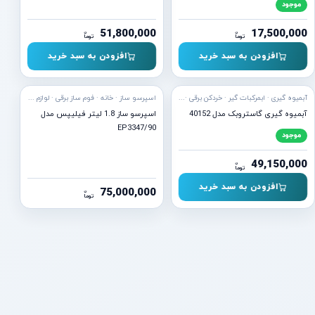
موجود
51,800,000
17,500,000
ن
ن
توما
توما
افزودن به سبد خرید
افزودن به سبد خرید
ه ارسال
آبمیوه گیری · ابمرکبات گیر · خردکن برقی · شیکر شارژی · عصاره گیر · لوازم برقی · مخلوط کن · نوشیدنی
اسپرسو ساز · خانه · فوم ساز برقی · لوازم برقی · نسپرسو
آبمیوه گیری گاستروبک مدل 40152
اسپرسو ساز 1.8 لیتر فیلیپس مدل
EP3347/90
موجود
49,150,000
ن
توما
افزودن به سبد خرید
75,000,000
ن
توما