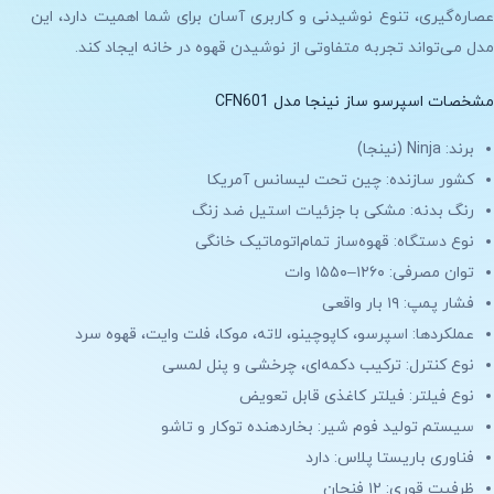
عصاره‌گیری، تنوع نوشیدنی و کاربری آسان برای شما اهمیت دارد، این
مدل می‌تواند تجربه متفاوتی از نوشیدن قهوه در خانه ایجاد کند.
مشخصات اسپرسو ساز نینجا مدل CFN601
برند: Ninja (نینجا)
کشور سازنده: چین تحت لیسانس آمریکا
رنگ بدنه: مشکی با جزئیات استیل ضد زنگ
نوع دستگاه: قهوه‌ساز تمام‌اتوماتیک خانگی
توان مصرفی: ۱۲۶۰–۱۵۵۰ وات
فشار پمپ: ۱۹ بار واقعی
عملکردها: اسپرسو، کاپوچینو، لاته، موکا، فلت وایت، قهوه سرد
نوع کنترل: ترکیب دکمه‌ای، چرخشی و پنل لمسی
نوع فیلتر: فیلتر کاغذی قابل تعویض
سیستم تولید فوم شیر: بخاردهنده توکار و تاشو
فناوری باریستا پلاس: دارد
ظرفیت قوری: ۱۲ فنجان