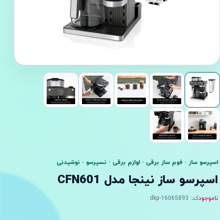
اسپرسو ساز · فوم ساز برقی · لوازم برقی · نسپرسو · نوشیدنی
اسپرسو ساز نینجا مدل CFN601
ناموجود
کد: dkp-16065893