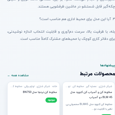
چکه‌گیر قابل شستشو در ماشین ظرفشویی هستند.
۴. آیا این مدل برای محیط اداری هم مناسب است؟
بله، با ظرفیت بالا، سرعت دم‌آوری و قابلیت انتخاب اندازه نوشیدنی،
برای دفاتر کاری کوچک یا محیط‌های مشترک کاملاً مناسب است.
پیشنهادها
محصولات مرتبط
مشاهده همه ←
ه ارسال
آماده ارسال
شیکر شارژی · عصاره گیر · مخلوط کن · نوشیدنی
خانه · شیکر شارژی · لوازم برقی · مخلوط کن · نوشیدنی
مخلوط کن و آسیاب کن کنوود مدل
مخلوط کن نینجا مدل BN750
BLM 45 دو آسیاب
موجود
مخلوط کن کنوود مدل BLM45 محصولی بی
نظیر با قابلیت دو…