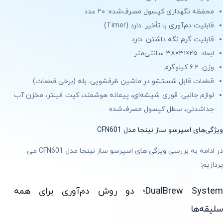
محفظه نگهداری کپسول مصرف‌شده: ۲۰ عدد
قابلیت دم‌آوری با تأخیر: دارد (Timer)
قابلیت گرم نگه داشتن: دارد
ابعاد: ۲۵×۳۱×۳۸ سانتی‌متر
وزن: ۶.۲ کیلوگرم
قطعات قابل شستشو در ماشین ظرفشویی: بله (برخی قطعات)
لوازم جانبی: قوری شیشه‌ای، پیمانه هوشمند، کیت فیلتر، مخزن آب
جداشدنی، سطل کپسول مصرف‌شده
ویژگی‌های اسپرسو ساز نینجا مدل CFN601
در ادامه به بررسی ویزگی های اسپرسو ساز نینجا مدل CFN601 می
پردازیم:
DualBrew System؛ دو روش دم‌آوری برای همه
سلیقه‌ها