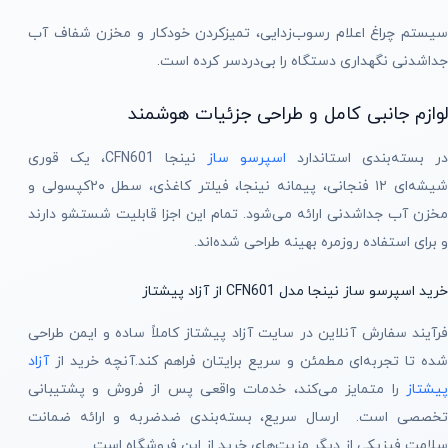
سیستم چراغ اعلام رسوب‌زدایی، تمیزکردن خودکار و مخزن شفاف آب
جداشدنی نگهداری دستگاه را بی‌دردسر کرده است.
لوازم جانبی کامل و طراحی جزئیات هوشمند
در بسته‌بندی استاندارد
اسپرسو ساز
نینجا CFN601، یک قوری
شیشه‌ای ۱۲ فنجانی، پیمانه نینجا، فیلتر کاغذی، سطل ۲۰کپسولی و
مخزن آب جداشدنی ارائه می‌شود. تمام این اجزا قابلیت شستشو دارند
و برای استفاده روزمره بهینه طراحی شده‌اند.
خرید اسپرسو ساز نینجا مدل CFN601 از آزاد پیشتاز
فرآیند سفارش آنلاین در سایت آزاد پیشتاز کاملاً ساده و ایمن طراحی
شده تا تجربه‌ای مطمئن و سریع برایتان فراهم کند.آنچه خرید از
آزاد
پیشتاز
را متمایز می‌کند، خدمات واقعی پس از فروش و پشتیبانی
تخصصی است. ارسال سریع، بسته‌بندی ضد‌ضربه و ارائه ضمانت
سلامت فیزیکی از دیگر مزیت‌های خرید از این فروشگاه است.