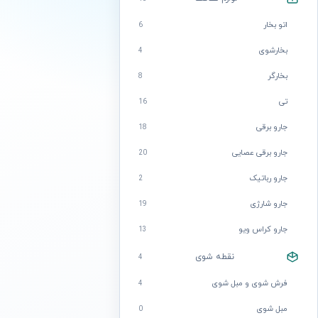
اتو بخار
6
بخارشوی
4
بخارگر
8
تی
16
جارو برقی
18
جارو برقی عصایی
20
جارو رباتیک
2
جارو شارژی
19
جارو کراس ویو
13
نقطه شوی
4
فرش شوی و مبل شوی
4
مبل شوی
0