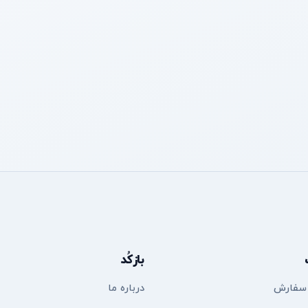
بازکُد
 سفارش
درباره ما