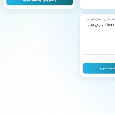
افزودن به سبد خرید
آبمیوه گیری · ابمرکبات گیر · شیکر شارژی · عصاره گیر · مخلوط کن · نوشیدنی
شیکر شارژی نینجا مدل bc151 گنجایش 0.53
 سبد خرید