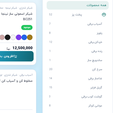
همه محصولات
شیکر شارژی · شیکر نینجا · مخ
پخت پز
52
BC251
آسیاب برقی
7
موجود
پلوپز
8
خردکن برقی
12
12,500,000
ن
توما
رنده برقی
1
افزودن به
ساندویچ ساز
1
سرخ کن
20
غذاساز برقی
14
مخلوط کن و آسیاب کن 2 لیتری نینجا مدل c5
گریل فرایر
15
گوشت کوب برقی
3
مولتی کوکر
8