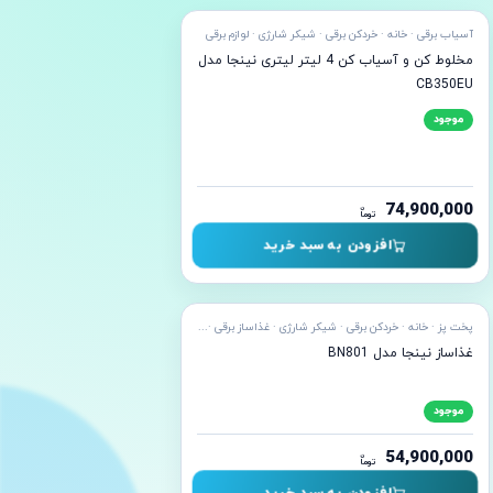
آسیاب برقی · خانه · خردکن برقی · شیکر شارژی · لوازم برقی
مخلوط کن و آسیاب کن 4 لیتر لیتری نینجا مدل
CB350EU
موجود
74,900,000
ن
توما
افزودن به سبد خرید
ده ارسال
پخت پز · خانه · خردکن برقی · شیکر شارژی · غذاساز برقی · مخلوط کن · نوشیدنی
غذاساز نینجا مدل BN801
موجود
54,900,000
ن
توما