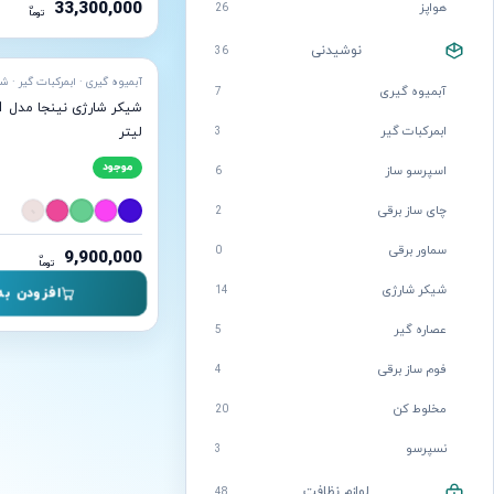
33,300,000
هواپز
26
ن
توما
آماده ارسال
پرفروش
نوشیدنی
36
آبمیوه گیری
7
ابمرکبات گیر
3
لیتر
موجود
اسپرسو ساز
6
چای ساز برقی
2
سماور برقی
0
9,900,000
ن
توما
شیکر شارژی
14
افزودن به
عصاره گیر
5
فوم ساز برقی
4
مخلوط کن
20
نسپرسو
3
لوازم نظافت
48