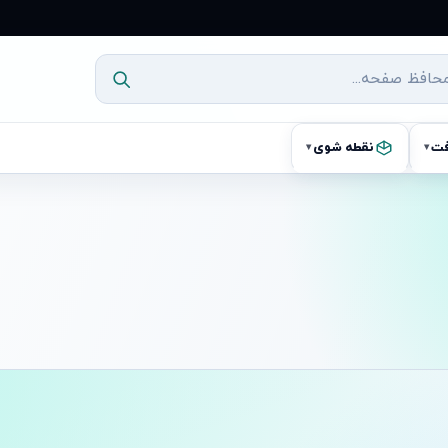
فت
نقطه شوی
▾
▾
آماده ارسال
آما