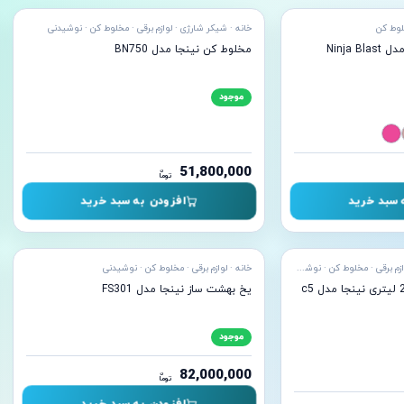
لوط کن
خانه · شیکر شارژی · لوازم برقی · مخلوط کن · نوشیدنی
شیکر اسموتی ساز نینجا مدل Ninja Blast
مخلوط کن نینجا مدل BN750
موجود
51,800,000
ن
توما
 سبد خرید
افزودن به سبد خرید
آماده ارسال
آما
آسیاب برقی · شیکر شارژی · لوازم برقی · مخلوط کن · نوشیدنی
خانه · لوازم برقی · مخلوط کن · نوشیدنی
یخ بهشت ساز نینجا مدل FS301
موجود
82,000,000
ن
توما