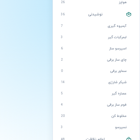
هواپز
26
نوشیدنی
36
آبمیوه گیری
7
ابمرکبات گیر
3
اسپرسو ساز
6
چای ساز برقی
2
سماور برقی
0
شیکر شارژی
14
عصاره گیر
5
فوم ساز برقی
4
مخلوط کن
20
نسپرسو
3
لوازم نظافت
48