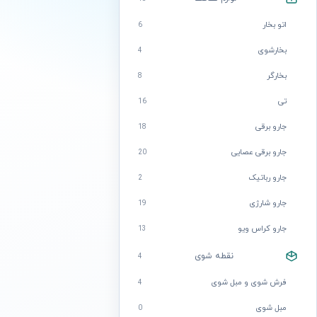
اتو بخار
6
بخارشوی
4
بخارگر
8
تی
16
جارو برقی
18
جارو برقی عصایی
20
جارو رباتیک
2
جارو شارژی
19
جارو کراس ویو
13
نقطه شوی
4
فرش شوی و مبل شوی
4
مبل شوی
0