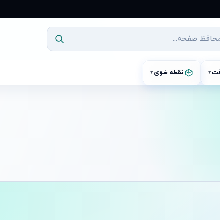
فت
نقطه شوی
▾
▾
آماده ارسال