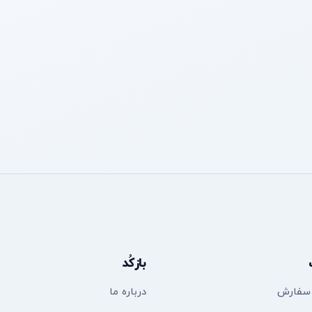
بازکُد
 سفارش
درباره ما