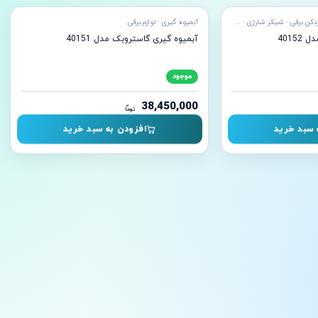
آبمیوه گیری · ابمرکبات گیر · خردکن برقی · شیکر شارژی · عصاره گیر · لوازم برقی · مخلوط کن · نوشیدنی
آبمیوه گیری · لوازم برقی
4015
آبمیوه گیری گاستروبک مدل 40151
موجود
38,450,000
ن
توما
 سبد خرید
افزودن به سبد خرید