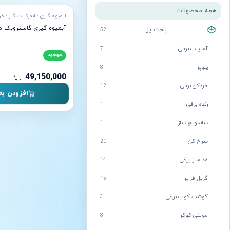
همه محصولات
آبمیوه گیری گاستروبک مدل 2
پخت پز
52
آسیاب برقی
7
موجود
پلوپز
8
49,150,000
ن
توما
خردکن برقی
12
افزودن به
رنده برقی
1
ساندویچ ساز
1
سرخ کن
20
غذاساز برقی
14
گریل فرایر
15
گوشت کوب برقی
3
مولتی کوکر
8